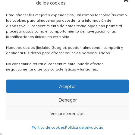
de las cookies
tiempo, se pueden congelar y almacenar en el congelador
durante varias semanas.
Para ofrecer las mejores experiencias, utilizamos tecnologías como
las cookies para almacenar y/o acceder a la información del
dispositivo. El consentimiento de estas tecnologías nos permitirá
¿Es posible hacer un chipá sin lactosa
procesar datos como el comportamiento de navegación o las
identificaciones únicas en este sitio.
ni gluten?
Nuestros socios (Incluído Google), pueden almacenar, compartir y
gestionar tus datos para ofrecer anuncios personalizados.
Sí, es posible hacer un chipá sin lactosa ni gluten. Para
ello, se pueden utilizar lácteos sin lactosa y reemplazar la
No consentir o retirar el consentimiento, puede afectar
negativamente a ciertas características y funciones.
harina de trigo con harina de arroz o harina de maíz.
También se puede sustituir el queso por queso vegetal,
Aceptar
como el queso vegano o el tofu.
Denegar
¿Cómo puedo hacer que el Chipá
tenga una forma perfecta?
Ver preferencias
Política de cookies
Política de privacidad
Para conseguir que el chipá tenga una forma perfecta, se