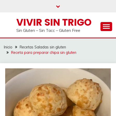
Saltar
al
contenido
VIVIR SIN TRIGO
Sin Gluten – Sin Tacc – Gluten Free
Inicio
Recetas Saladas sin gluten
Receta para preparar chipa sin gluten