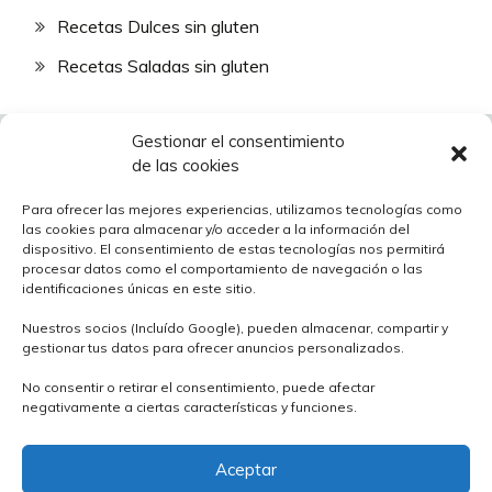
Recetas Dulces sin gluten
Recetas Saladas sin gluten
Gestionar el consentimiento
de las cookies
Para ofrecer las mejores experiencias, utilizamos tecnologías como
las cookies para almacenar y/o acceder a la información del
Descubrir la comida sin gluten
dispositivo. El consentimiento de estas tecnologías nos permitirá
procesar datos como el comportamiento de navegación o las
Política de cookies (UE)
identificaciones únicas en este sitio.
Política de privacidad
Nuestros socios (Incluído Google), pueden almacenar, compartir y
gestionar tus datos para ofrecer anuncios personalizados.
Síguenos en X (Ex twitter)
No consentir o retirar el consentimiento, puede afectar
negativamente a ciertas características y funciones.
Aceptar