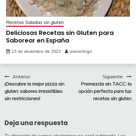
Recetas Saladas sin gluten
Deliciosas Recetas sin Gluten para
Saborear en España
13 de diciembre de 2023
vivirsintrigo
Navegación
Anterior:
Siguiente:
¡Descubre la mejor pizza sin
Premezcla sin TACC: la
de
gluten: sabores irresistibles
opción perfecta para tus
entradas
sin restricciones!
recetas sin gluten
Deja una respuesta
Tu dirección de correo electrónico no será publicada.
Los