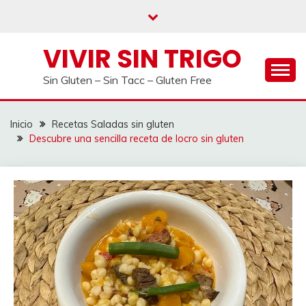
Saltar
al
contenido
VIVIR SIN TRIGO
Sin Gluten – Sin Tacc – Gluten Free
Inicio
Recetas Saladas sin gluten
Descubre una sencilla receta de locro sin gluten