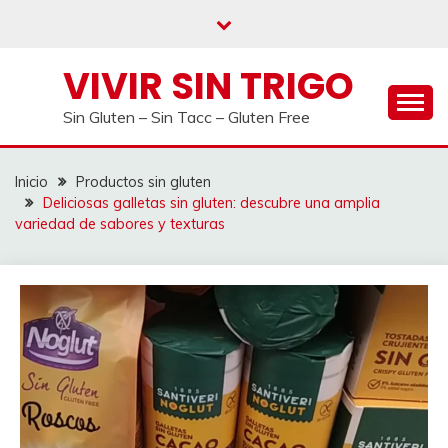
Saltar
al
contenido
VIVIR SIN TRIGO
Sin Gluten – Sin Tacc – Gluten Free
Inicio
Productos sin gluten
Deliciosas galletas sin gluten: descubre una amplia
variedad de sabores y texturas