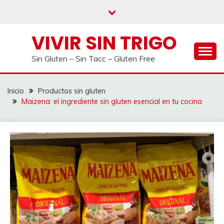
Saltar
al
contenido
VIVIR SIN TRIGO
Sin Gluten – Sin Tacc – Gluten Free
Inicio
Productos sin gluten
Maizena: el ingrediente sin gluten esencial en tu cocina